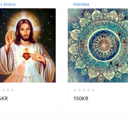
s Kristus
Mandala
5KR
150KR