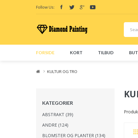
Follow Us:
FORSIDE
KORT
TILBUD
BUT
Friend Links:
E-Liquid
Vape hardware
Vape kits
Vape CBDs
E-Liquid
E-Liq
KULTUR OG TRO
KU
KATEGORIER
Produk
ABSTRAKT (39)
ANDRE (124)
BLOMSTER OG PLANTER (134)