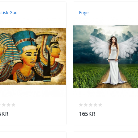
ptisk Gud
Engel
5KR
165KR