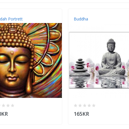
dah Portrett
Buddha
0KR
165KR