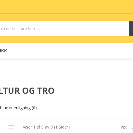
IKK
uids
Disposable E-Cigs
LTUR OG TRO
tsammenligning (0)
Viser 1 til 9 av 9 (1 Sider)
Vis: