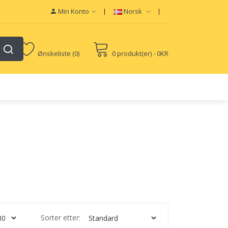
Min Konto
Norsk
Ønskeliste (0)
0 produkt(er) - 0KR
Sorter etter: