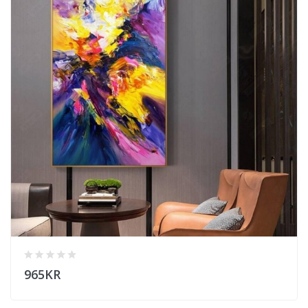
965KR