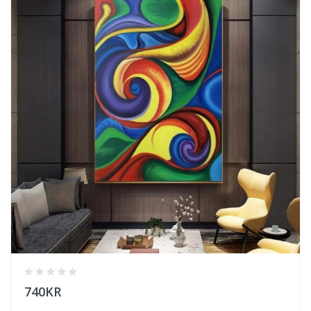
740KR