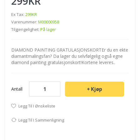
299KR
Ex Tax:
299KR
Varenummer:
M00000958
Tilgjengelighet:
På lager
DIAMOND PAINTING GRATULASJONSKORTEr du en ekte
diamantmalingsfan? Da lager du selvfølgelig også egne
diamond painting gratulasjonskort!Kortene leveres..
Kjøp
Antall
Legg Til I Ønskeliste
Legg Til I Sammenligning