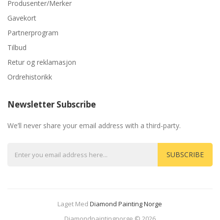
Produsenter/Merker
Gavekort
Partnerprogram
Tilbud
Retur og reklamasjon
Ordrehistorikk
Newsletter Subscribe
We’ll never share your email address with a third-party.
SUBSCRIBE
Laget Med
Diamond Painting Norge
78 Win
Judi Online
Casinos Uk
Casino Uk
78 Win
Casino Slots
Diamondpaintingnorge © 2026