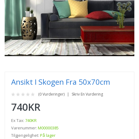
Ansikt I Skogen Fra 50x70cm
(0 Vurderinger)
Skriv En Vurdering
740KR
Ex Tax:
740KR
Varenummer:
M00000385
Tilgjengelighet:
På lager