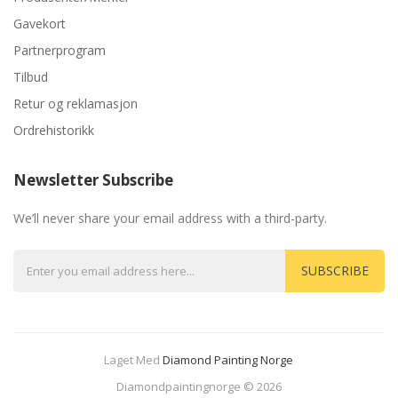
Gavekort
Partnerprogram
Tilbud
Retur og reklamasjon
Ordrehistorikk
Newsletter Subscribe
We’ll never share your email address with a third-party.
SUBSCRIBE
Laget Med
Diamond Painting Norge
78 Win
Judi Online
Casinos Uk
Casino Uk
78 Win
Casino Slots Uk
78win
7
Diamondpaintingnorge © 2026