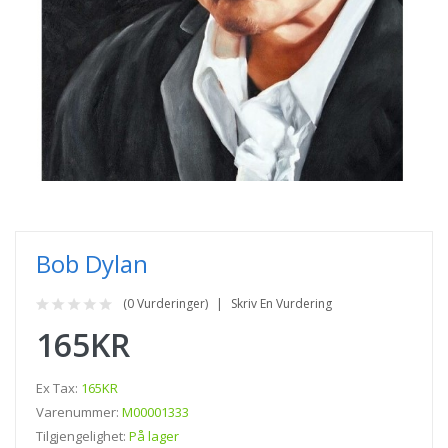
Bob Dylan
(0 Vurderinger)
Skriv En Vurdering
165KR
Ex Tax:
165KR
Varenummer:
M00001333
Tilgjengelighet:
På lager