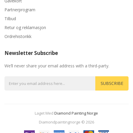
Gavekort
Partnerprogram
Tilbud
Retur og reklamasjon
Ordrehistorikk
Newsletter Subscribe
We’ll never share your email address with a third-party.
SUBSCRIBE
Laget Med
Diamond Painting Norge
78 Win
Judi Online
Casinos Uk
Casino Uk
78 Win
Casino Slots Uk
78w
Diamondpaintingnorge © 2026