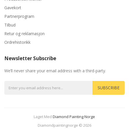
Gavekort
Partnerprogram
Tilbud
Retur og reklamasjon
Ordrehistorikk
Newsletter Subscribe
We’ll never share your email address with a third-party.
SUBSCRIBE
Laget Med
Diamond Painting Norge
78 Win
Judi Online
Casinos Uk
Casino Uk
78 Win
Casino Slots 
Diamondpaintingnorge © 2026