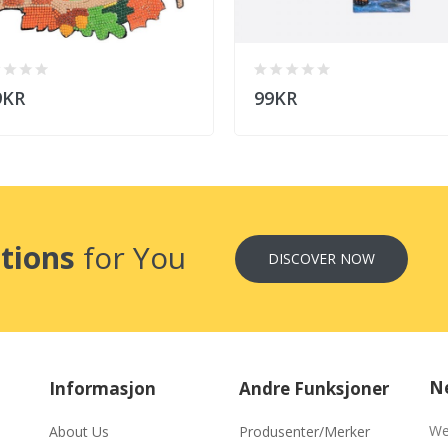
9KR
99KR
tions
for You
DISCOVER NOW
Ne
Informasjon
Andre Funksjoner
We
About Us
Produsenter/Merker