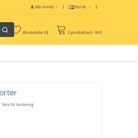
Min Konto
Norsk
Ønskeliste (0)
0 produkt(er) - 0KR
orter
Skriv En Vurdering