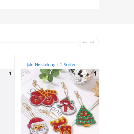
Jule Nøkkelring | 2 Sorter
Juleveske