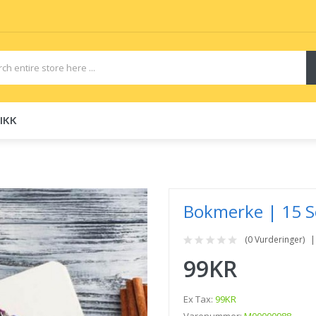
IKK
uids
Disposable E-Cigs
Bokmerke | 15 S
(0 Vurderinger)
99KR
Ex Tax:
99KR