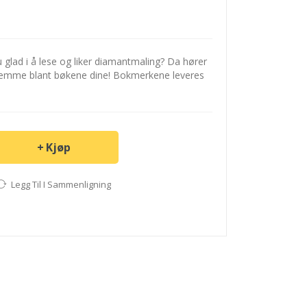
 glad i å lese og liker diamantmaling? Da hører
emme blant bøkene dine! Bokmerkene leveres
Kjøp
Legg Til I Sammenligning