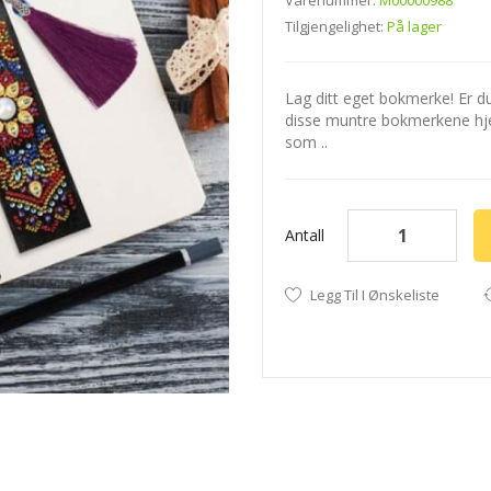
Varenummer:
M00000988
Tilgjengelighet:
På lager
Lag ditt eget bokmerke! Er du
disse muntre bokmerkene hj
som ..
Antall
Legg Til I Ønskeliste