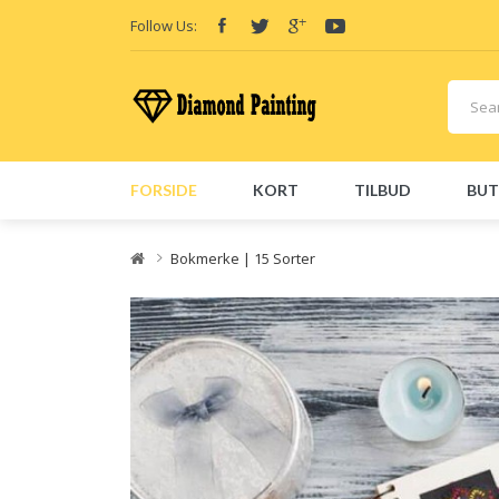
Follow Us:
FORSIDE
KORT
TILBUD
BUT
Friend Links:
E-Liquid
Vape hardware
Vape kits
Vape CBDs
E-Liquid
E-Liq
Bokmerke | 15 Sorter