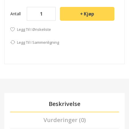
Kjøp
Antall
Legg Til I Ønskeliste
Legg Til I Sammenligning
Beskrivelse
Vurderinger (0)