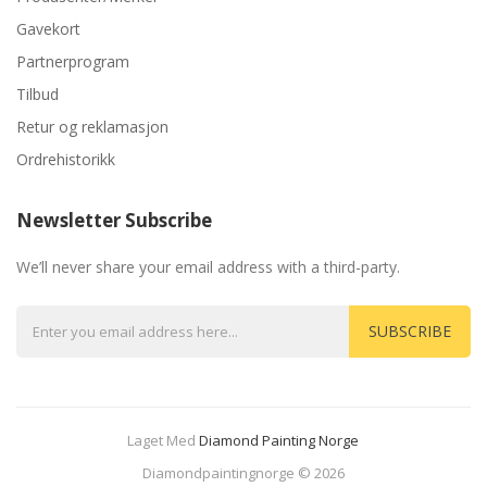
Gavekort
Partnerprogram
Tilbud
Retur og reklamasjon
Ordrehistorikk
Newsletter Subscribe
We’ll never share your email address with a third-party.
SUBSCRIBE
Laget Med
Diamond Painting Norge
78 Win
Judi Online
Casinos Uk
Casino Uk
78 Win
Casino Slots Uk
78wi
Diamondpaintingnorge © 2026