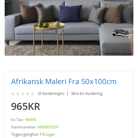
Afrikansk Maleri Fra 50x100cm
(0 Vurderinger)
Skriv En Vurdering
965KR
Ex Tax:
965KR
Varenummer:
M00001059
Tilgjengelighet:
På lager