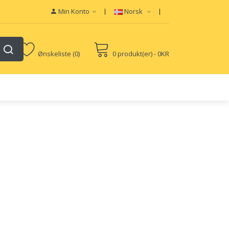
Min Konto
Norsk
Ønskeliste (0)
0 produkt(er) - 0KR